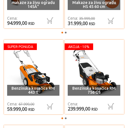
makaze za živu ogradu
Makaze za živu ogradu
145Â°
HS 45 60 cm
Cena:
Cena:
35.999,00
94.999,00
31.999,00
RSD
RSD
SUPER PONUDA
AKCIJA - 10%
Benzinska kosačica RM
Benzinska kosačica RM
443 T
756 GS
Cena:
Cena:
67.999,00
239.999,00
59.999,00
RSD
RSD