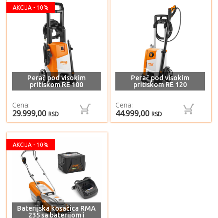
AKCIJA - 10%
Perač pod visokim
Perač pod visokim
pritiskom RE 100
pritiskom RE 120
Cena:
Cena:
29.999,00
44.999,00
RSD
RSD
AKCIJA - 10%
Baterijska kosačica RMA
235 sa baterijom i