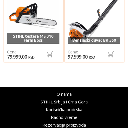
STIHL testera MS 310
Farm Boss
Benzinski duvač BR 550
Cena:
Cena:
79.999,00
97.599,00
RSD
RSD
O nama
STIHL Srbija i Crna Gora
Korisnička podrška
Radno vreme
Rezervacija proizvoda