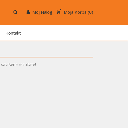
Moj Nalog
Moja Korpa (
0
)
Kontakt
 savršene rezultate!