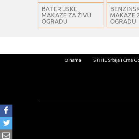
BATERIJSKE
BENZINS
MAKAZE ZA ŽIVU
MAKAZE Z
OGRADU
OGRADU
O nama
STIHL Srbija i Crna G