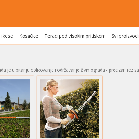
 i kose
Kosačice
Perači pod visokim pritiskom
Svi proizvodi
a je u pitanju oblikovanje i održavanje živih ograda - precizan rez sa