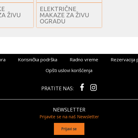
KE
ELEKTRIČNE
A ŽIVU
MAKAZE ZA ŽIVU
OGRADU
ora
Korisnička podrška
Radno vreme
Rezervacija 
Opšti uslovi korišćenja
PRATITE NAS:
NEWSLETTER
Prijavite se na naš Newsletter