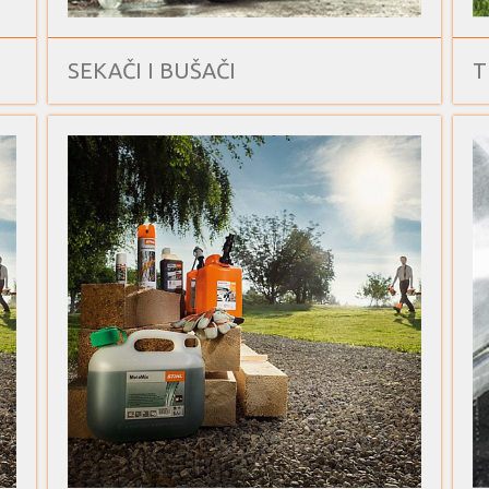
SEKAČI I BUŠAČI
T