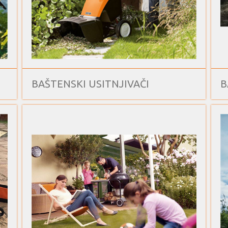
BAŠTENSKI USITNJIVAČI
B