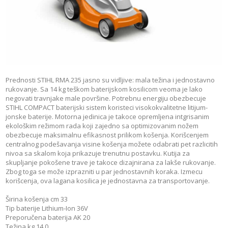
Prednosti STIHL RMA 235 jasno su vidljive: mala težina i jednostavno
rukovanje. Sa 14 kg teškom baterijskom kosilicom veoma je lako
negovati travnjake male površine. Potrebnu energiju obezbecuje
STIHL COMPACT baterijski sistem koristeci visokokvalitetne litijum-
jonske baterije. Motorna jedinica je takoce opremljena intgrisanim
ekološkim režimom rada koji zajedno sa optimizovanim nožem
obezbecuje maksimalnu efikasnost prilikom košenja. Korišcenjem
centralnog podešavanja visine košenja možete odabrati pet razlicitih
nivoa sa skalom koja prikazuje trenutnu postavku. Kutija za
skupljanje pokošene trave je takoce dizajnirana za lakše rukovanje.
Zbog toga se može izprazniti u par jednostavnih koraka. Izmecu
korišcenja, ova lagana kosilica je jednostavna za transportovanje.
Širina košenja cm 33
Tip baterije Lithium-Ion 36V
Preporučena baterija AK 20
Težina kg 14.0