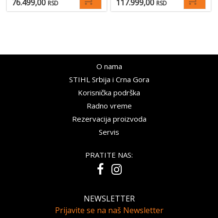
76.499,00
117.999,00
RSD
RSD
O nama
STIHL Srbija i Crna Gora
Korisnička podrška
Radno vreme
Rezervacija proizvoda
Servis
PRATITE NAS:
NEWSLETTER
Prijavite se na naš Newsletter