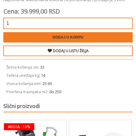
Cena: 39.999,00 RSD
DODAJ U KORPU
DODAJ U LISTU ŽELJA
Širina košenja ­cm:
33
Težina uređaja ­kg:
14
Visina košenja ­mm:
25-65
Površina travnjaka ­m2:
do 250
Slični proizvodi
AKCIJA - 10%