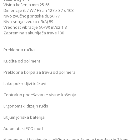
Visina košenja mm 25-65
Dimenzije (L / W / H) cm 127 x 37 x 108
Nivo zvučnog pritiska dB(A) 77
Nivo snage zvuka dB(A) 89
Vrednost vibracije (AHW) m/s2 1.8
Zapremina sakupljača trave l 30
Preklopna ručka
Kućište od polimera
Preklopna korpa za travu od polimera
Lako pokretljivi točkovi
Centralno podešavanje visine košenja
Ergonomski dizajn ručki
Litijum jonska baterija
Automatski ECO mod
Napomena: Maksimalna količina za poručivanje i prodaju je 3 kom.