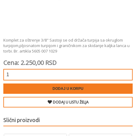
Komplet za oštrenje 3/8" Sastoji se od držača turpija sa okruglom
turpijom,pljosnatom turpijom i graničnikom za skidanje kaljka lanca u
torbi. Br. artikla 5605 007 1029
Cena: 2.250,00 RSD
DODAJ U KORPU
DODAJ U LISTU ŽELJA
Slični proizvodi