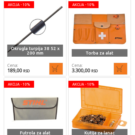
AKCIJA - 10%
AKCIJA - 10%
Okrugla turpija 38 52 x
200 mm
Torba za alat
Cena:
Cena:
189,00
3.300,00
RSD
RSD
AKCIJA - 10%
AKCIJA - 10%
Futrola za alat
Kutija za lanac