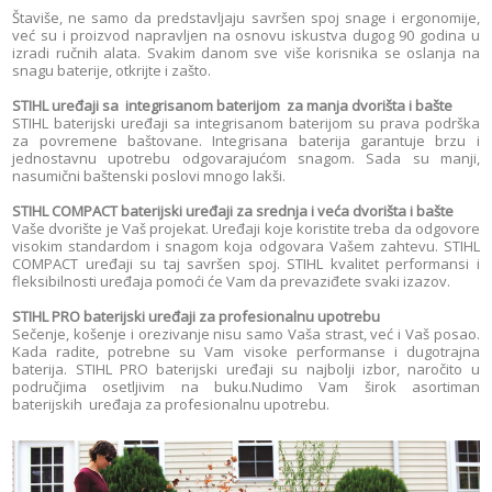
Štaviše, ne samo da predstavljaju savršen spoj snage i ergonomije,
već su i proizvod napravljen na osnovu iskustva dugog 90 godina u
izradi ručnih alata. Svakim danom sve više korisnika se oslanja na
snagu baterije, otkrijte i zašto.
STIHL uređaji sa
integrisanom baterijom
za manja dvorišta i bašte
STIHL baterijski uređaji sa integrisanom baterijom su prava podrška
za povremene baštovane. Integrisana baterija garantuje brzu i
jednostavnu upotrebu odgovarajućom snagom. Sada su manji,
nasumični baštenski poslovi mnogo lakši.
STIHL COMPACT baterijski uređaji za srednja i veća dvorišta i bašte
Vaše dvorište je Vaš projekat. Uređaji koje koristite treba da odgovore
visokim standardom i snagom koja odgovara Vašem zahtevu. STIHL
COMPACT uređaji su taj savršen spoj. STIHL kvalitet performansi i
fleksibilnosti uređaja pomoći će Vam da prevaziđete svaki izazov.
STIHL PRO baterijski uređaji za profesionalnu upotrebu
Sečenje, košenje i orezivanje nisu samo Vaša strast, već i Vaš posao.
Kada radite, potrebne su Vam visoke performanse i dugotrajna
baterija. STIHL PRO baterijski uređaji su najbolji izbor, naročito u
područjima osetljivim na buku.Nudimo Vam širok asortiman
baterijskih uređaja za profesionalnu upotrebu.