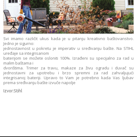
Svi imamo različit ukus kada je u pitanju kreativno baštovanstvo.
Jedno je sigurno:
jednostavnost u pokretu je imperativ u sređivanju bašte. Na STIHL
uređaje sa integrisanom
baterijom se možete osloniti 100%. Izrađeni su specijalno za rad u
malim baštama i
dvorištima. Trimer za travu, makaze za živu ogradu i duvač su
jednostavni za upotrebu i brzo spremni za rad zahvaljujući
integrisanoj bateriji. Upravo to Vam je potrebno kada Vas ljubav
prema sređivanju bašte izvuče napolje
Izvor:Stihl