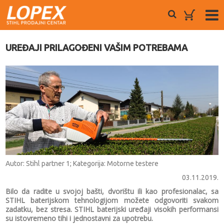
UREĐAJI PRILAGOĐENI VAŠIM POTREBAMA
Autor: Stihl partner 1; Kategorija:
Motorne testere
03.11.2019.
Bilo da radite u svojoj bašti, dvorištu ili kao profesionalac, sa
STIHL baterijskom tehnologijom možete odgovoriti svakom
zadatku, bez stresa. STIHL baterijski uređaji visokih performansi
su istovremeno tihi i jednostavni za upotrebu.