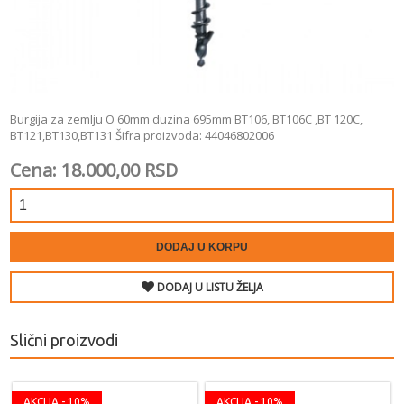
Burgija za zemlju O 60mm duzina 695mm BT106, BT106C ,BT 120C,
BT121,BT130,BT131 Šifra proizvoda: 44046802006
Cena: 18.000,00 RSD
DODAJ U KORPU
DODAJ U LISTU ŽELJA
Slični proizvodi
AKCIJA - 10%
AKCIJA - 10%