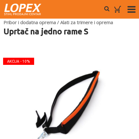
Pribor i dodatna oprema
/
Alati za trimere i oprema
Uprtač na jedno rame S
AKCIJA - 10%