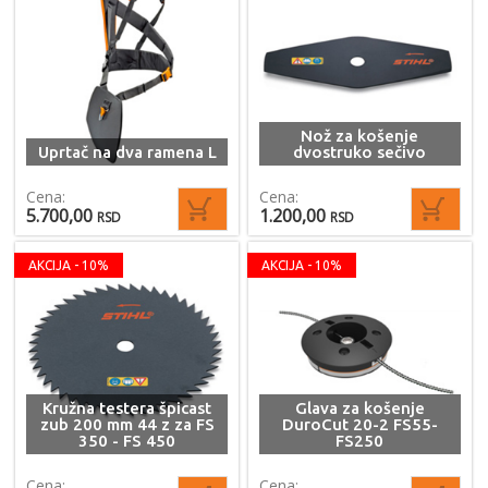
Nož za košenje
Uprtač na dva ramena L
dvostruko sečivo
Cena:
Cena:
5.700,00
1.200,00
RSD
RSD
AKCIJA - 10%
AKCIJA - 10%
Kružna testera špicast
Glava za košenje
zub 200 mm 44 z za FS
DuroCut 20-2 FS55-
350 - FS 450
FS250
Cena:
Cena: