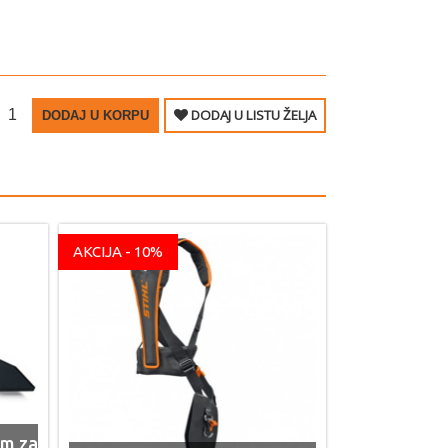
DODAJ U LISTU ŽELJA
DODAJ U KORPU
AKCIJA - 10%
mm za