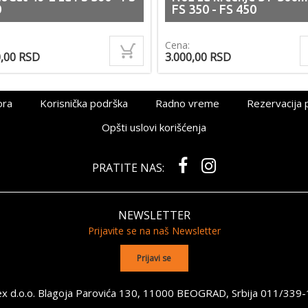
0
FS 350 - FS 450
Cena:
0,00
RSD
3.000,00
RSD
ora
Korisnička podrška
Radno vreme
Rezervacija 
Opšti uslovi korišćenja
PRATITE NAS:
NEWSLETTER
Prijavite se na naš Newsletter
x d.o.o. Blagoja Parovića 130, 11000 BEOGRAD, Srbija
011/339-