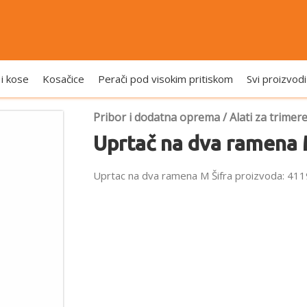
 i kose
Kosačice
Perači pod visokim pritiskom
Svi proizvodi
Pribor i dodatna oprema
/
Alati za trimer
Uprtač na dva ramena
Uprtac na dva ramena M Šifra proizvoda: 4