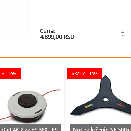
Cena:
4.899,00 RSD
JA - 10%
AKCIJA - 10%
oCut 46-2 za FS 360 - FS
Nož za krčenje 3 F 300