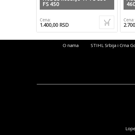
FS 450
46
Cena:
Cena:
1.400,00
RSD
2.70
O nama
STIHL Srbija i Crna G
Lope