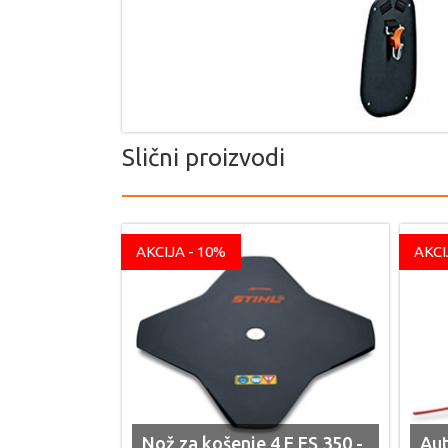
Slični proizvodi
AKCIJA - 10%
AKCI
Nož za košenje 4 F FS 350 -
Aut