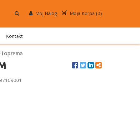
Moj Nalog
Moja Korpa (
0
)
Kontakt
e i oprema
 M
1197109001