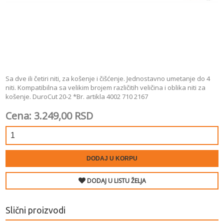
Sa dve ili četiri niti, za košenje i čišćenje. Jednostavno umetanje do 4
niti. Kompatibilna sa velikim brojem različitih veličina i oblika niti za
košenje. DuroCut 20-2 *Br. artikla 4002 710 2167
Cena: 3.249,00 RSD
DODAJ U KORPU
DODAJ U LISTU ŽELJA
Slični proizvodi