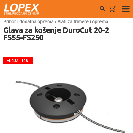
Pribor i dodatna oprema
/
Alati za trimere i oprema
Glava za košenje DuroCut 20-2
FS55-FS250
AKCIJA - 10%