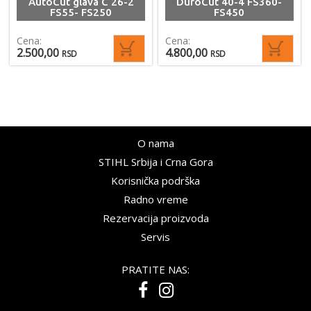
AutoCut glava C 26-2
DuroCut 40-4 FS360-
FS55- FS250
FS450
Cena:
Cena:
2.500,00
4.800,00
RSD
RSD
O nama
STIHL Srbija i Crna Gora
Korisnička podrška
Radno vreme
Rezervacija proizvoda
Servis
PRATITE NAS: