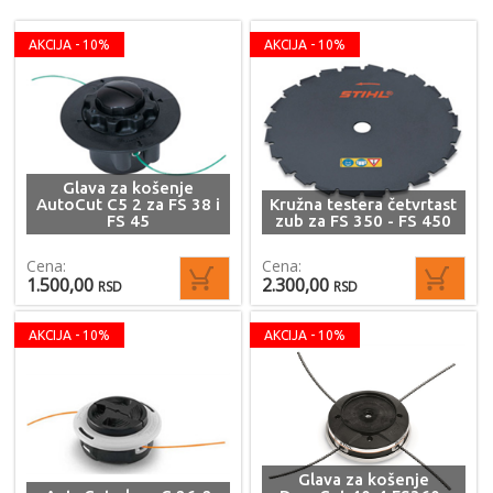
AKCIJA - 10%
AKCIJA - 10%
Glava za košenje
AutoCut C5 2 za FS 38 i
Kružna testera četvrtast
FS 45
zub za FS 350 - FS 450
Cena:
Cena:
1.500,00
2.300,00
RSD
RSD
AKCIJA - 10%
AKCIJA - 10%
Glava za košenje