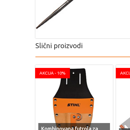
Slični proizvodi
AKCIJA - 10%
AKCI
Kombinovana futrola za