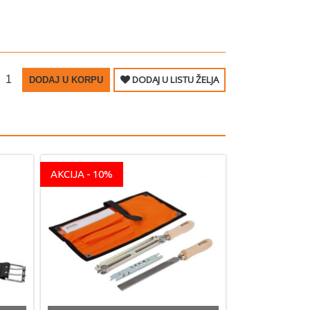
DODAJ U LISTU ŽELJA
DODAJ U KORPU
AKCIJA - 10%