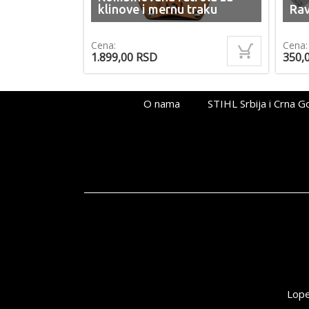
klinove i mernu traku
Rav
Cena:
Cena:
1.899,00
RSD
350,
O nama
STIHL Srbija i Crna G
Lope