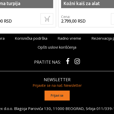
na turpija
Kožni kaiš za alat
Cena:
00
RSD
2.799,00
RSD
ora
Korisnička podrška
Radno vreme
Rezervacija 
Opšti uslovi korišćenja
PRATITE NAS:
NEWSLETTER
Prijavite se na naš Newsletter
x d.o.o. Blagoja Parovića 130, 11000 BEOGRAD, Srbija
011/339-