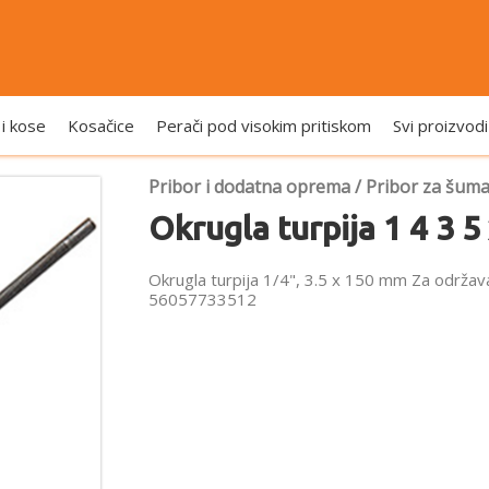
 i kose
Kosačice
Perači pod visokim pritiskom
Svi proizvodi
Pribor i dodatna oprema
/
Pribor za šuma
Okrugla turpija 1 4 3 
Okrugla turpija 1/4", 3.5 x 150 mm Za održava
56057733512