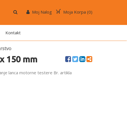
Moj Nalog
Moja Korpa (
0
)
Kontakt
rstvo
5 x 150 mm
nje lanca motorne testere Br. artikla