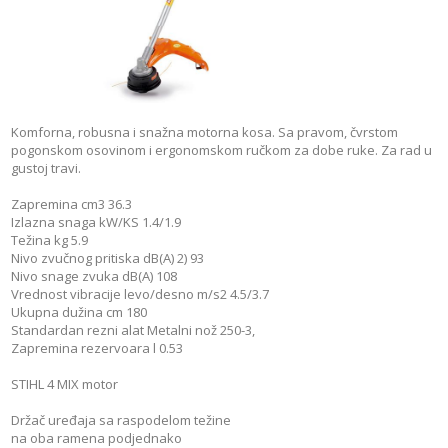
Komforna, robusna i snažna motorna kosa. Sa pravom, čvrstom
pogonskom osovinom i ergonomskom ručkom za dobe ruke. Za rad u
gustoj travi.
Zapremina cm3 36.3
Izlazna snaga kW/KS 1.4/1.9
Težina kg 5.9
Nivo zvučnog pritiska dB(A) 2) 93
Nivo snage zvuka dB(A) 108
Vrednost vibracije levo/desno m/s2 4.5/3.7
Ukupna dužina cm 180
Standardan rezni alat Metalni nož 250-3,
Zapremina rezervoara l 0.53
STIHL 4 MIX motor
Držač uređaja sa raspodelom težine
na oba ramena podjednako