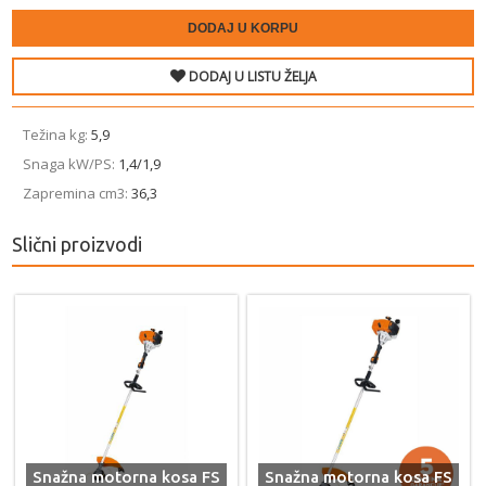
DODAJ U KORPU
DODAJ U LISTU ŽELJA
Težina ­kg:
5,9
Snaga ­kW/PS:
1,4/1,9
Zapremina ­cm3:
36,3
Slični proizvodi
Snažna motorna kosa FS
Snažna motorna kosa FS