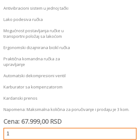
Antivibracioni sistem u jednoj tački
Lako podesiva ručka
Mogućnost postavljanja ručke u
transportni položaj sa lakoćom
Ergonomski dizajnirana bicikl ručka
Praktična komandna ručka za
upravljanje
Automatski dekompresioni ventil
Karburator sa kompenzatorom
Kardanski prenos
Napomena: Maksimalna količina za poručivanje i prodaju je 3 kom.
Cena: 67.999,00 RSD