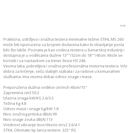
Prakticna, izdržljiva i snažna testera minimalne težine STIHL MS 260
može biti isporucena sa brojnim dodacima kako bi obavljanje posla
bilo što lakše. Poznata je kao vodeca testera u šumarskoj industriji i
dostupna je u vodilicama dužine 13""/32cm do 18""/45cm. Može se
koristiti i sa nastavkom za trimer živice HS 246.
Veoma laka, pokretljiva i snažna profesionalna motorna testera. Vrlo
dobra za krčenje, seču slabijih stabala i za radove u komunalnim
službama. Ima veoma dobar odnos snage i mase.
Preporučena dužina vodilice cm/inch 40cm/15"
Zapremina cm3 50.2
Izlazna snaga kW/KS 2.6/3.5
Težina kg 4.8
Odnos mase i snage kg/kW 1.8
Nivo zvučnog pritiska dB(A) 99
Nivo snage zvuka dB(A) 113
Vrednost vibracije levo/desno m/s2 3.6/4.1
STIHL Oilomatic tip lanca testere .325" RS