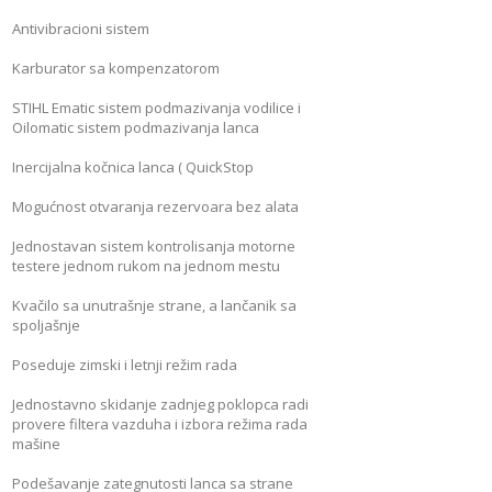
Antivibracioni sistem
Karburator sa kompenzatorom
STIHL Ematic sistem podmazivanja vodilice i
Oilomatic sistem podmazivanja lanca
Inercijalna kočnica lanca ( QuickStop
Mogućnost otvaranja rezervoara bez alata
Jednostavan sistem kontrolisanja motorne
testere jednom rukom na jednom mestu
Kvačilo sa unutrašnje strane, a lančanik sa
spoljašnje
Poseduje zimski i letnji režim rada
Jednostavno skidanje zadnjeg poklopca radi
provere filtera vazduha i izbora režima rada
mašine
Podešavanje zategnutosti lanca sa strane