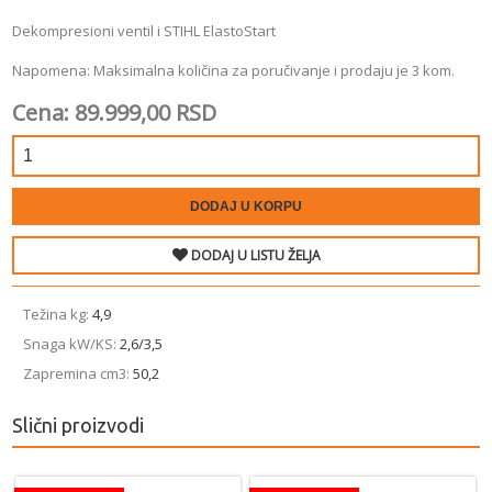
Dekompresioni ventil i STIHL ElastoStart
Napomena: Maksimalna količina za poručivanje i prodaju je 3 kom.
Cena: 89.999,00 RSD
DODAJ U KORPU
DODAJ U LISTU ŽELJA
Težina kg:
4,9
Snaga ­kW/KS:
2,6/3,5
Zapremina ­cm3:
50,2
Slični proizvodi