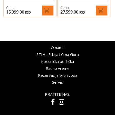
Cena:
Cena:
15.999,00
27.599,00
RSD
RSD
O nama
STIHL Srbija i Crna Gora
Korisnička podrška
Radno vreme
Rezervacija proizvoda
Servis
PRATITE NAS: