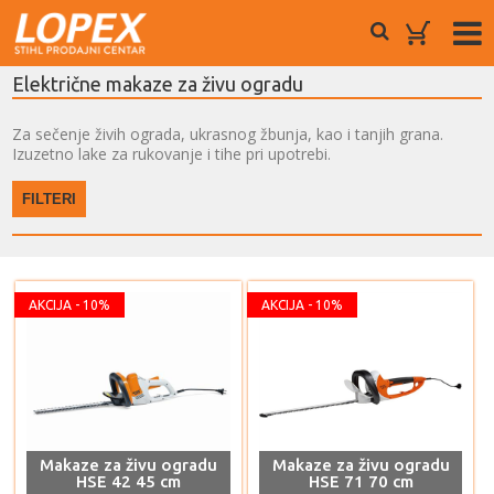
Električne makaze za živu ogradu
Za sečenje živih ograda, ukrasnog žbunja, kao i tanjih grana.
Izuzetno lake za rukovanje i tihe pri upotrebi.
FILTERI
AKCIJA - 10%
AKCIJA - 10%
Makaze za živu ogradu
Makaze za živu ogradu
HSE 42 45 cm
HSE 71 70 cm