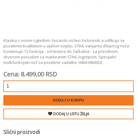
Klasika s novim izgledom: švicarski noževi Victorinok-a odlikuju se
posebnim kvalitetom u cijelom svijetu. STIHL varijanta džepnog noža
kombinuje 13 funkcija - od testere do čačkalice - sa prirodnom
drvenom posudom sa markiranim STIHL logotipom. Specijalni
multifunkcijski nož za posebne zadatke. 04641860020
Cena: 8.499,00 RSD
DODAJ U KORPU
DODAJ U LISTU ŽELJA
Slični proizvodi