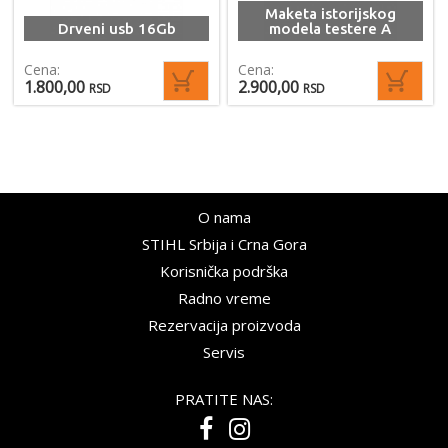
Maketa istorijskog
Drveni usb 16Gb
modela testere A
Cena:
Cena:
1.800,00
2.900,00
RSD
RSD
O nama
STIHL Srbija i Crna Gora
Korisnička podrška
Radno vreme
Rezervacija proizvoda
Servis
PRATITE NAS: