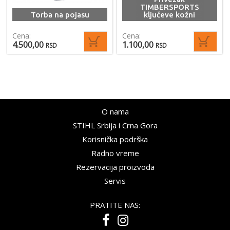
TIMBERSPORTS
Torba na pojasu
ključeve kožni
Cena:
Cena:
4.500,00
1.100,00
RSD
RSD
O nama
STIHL Srbija i Crna Gora
Korisnička podrška
Radno vreme
Rezervacija proizvoda
Servis
PRATITE NAS: