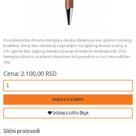
Ova plemenita drvena hemijska olovka idealna je kao poklon visokog
kvaliteta. Donji deo olovke je napravljen od uljanog drveta oraha, a
vrh i gornji deo sjajnog metala stvaraju kreativan kontrapunkt. Ova
hemijska olovka sa plavim dopunom leži posebno u ruci i ima odličan
sloj.
Cena: 2.100,00 RSD
DODAJ U KORPU
DODAJ U LISTU ŽELJA
Slični proizvodi